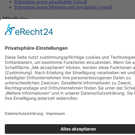
Prävention gegen sexualisierte Gewalt
Prävention gegen Mobbing und psychische Gewalt
Mitglieder
Annette Köhler
Bernward Gruner
Katarina Malzew
Katharina Georgiev
Lydia Dobler
Pia Thiele
Ruth Legelli
Sebastian Schärr
Stefanie Sampaio de Medeiros
Tomas Eckardt
Torsten Näther
Zsuzsanna Lipták-Pikó
Die auf dieser Homepage verwendeten Personenbezeichnungen
beziehen sich gleichermaßen auf weibliche, männliche und diverse
Personen. Auf eine Doppelnennung und gegenderte Bezeichnungen
wird zugunsten einer besseren Lesbarkeit verzichtet.
Rechtliches